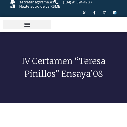
secretaria@rsme.es
(+34) 91 394 49 37
Hazte socio de La RSME
IV Certamen “Teresa
Pinillos” Ensaya’08