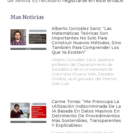
de Sevilla. Es necesario
registrarse en este enlace
.
Mas Noticias
Alberto González Sanz: “Las
Matemáticas Teóricas Son
Importantes No Solo Para
Construir Nuevos Métodos, Sino
También Para Comprender Los
Que Ya Existen”
Alberto González Sanz, assistant
professor del Departamento de
Estadística de la Universidad de
Columbia (Nueva York, Estados
Unidos), es el ganador del Premio
José Luis
Carme Torras: “Me Preocupa La
Utilización Indiscriminada De La
IA Basada En Datos Masivos En
Detrimento De Procedimientos
Más Sostenibles, Transparentes
Y Explicables»
Carme Torras Genís (Instituto de