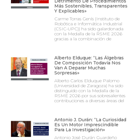
Detrimento De Procedimientos
Más Sostenibles, Transparentes
Y Explicables»
Carme Torras Genís (Instituto de
Robótica e Informática Industrial
(CSIC-UPC)) ha sido galardonada
con la Medalla de la RSME 2026
gracias a la combinación de
Alberto Elduque: “Las Álgebras
De Composición Todavía Nos
Van A Deparar Muchas
Sorpresas»
Alberto Carlos Elduque Palomo
(Universidad de Zaragoza) ha sido
distinguido con la Medalla de la
RSME 2026 por sus sobresalientes
contribuciones a diversas áreas del
Antonio J. Durán: “La Curiosidad
Es Un Motor Imprescindible
Para La Investigación»
Antonio José Durán Guardeño