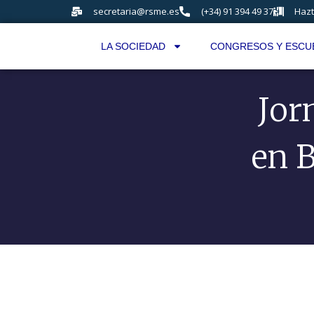
secretaria@rsme.es
(+34) 91 394 49 37
Hazt
LA SOCIEDAD
CONGRESOS Y ESCU
Jor
en B