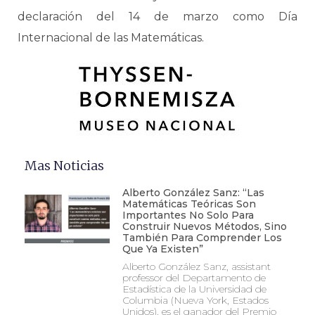
declaración del 14 de marzo como Día
Internacional de las Matemáticas.
Mas Noticias
Alberto González Sanz: “Las
Matemáticas Teóricas Son
Importantes No Solo Para
Construir Nuevos Métodos, Sino
También Para Comprender Los
Que Ya Existen”
Alberto González Sanz, assistant
professor del Departamento de
Estadística de la Universidad de
Columbia (Nueva York, Estados
Unidos), es el ganador del Premio