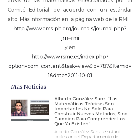
áreas de las matemáticas seleccionados por el
Comité Editorial, de acuerdo con un estándar
alto. Más información en la página web de la RMI
http://www.ems-ph.org/journals/journal.php?
jrn=rmi
y en
http://www.rsme.es/index.php?
option=com_content&task=view&id=787&Itemid=
1&date=2011-10-01
Mas Noticias
Alberto González Sanz: “Las
Matemáticas Teóricas Son
Importantes No Solo Para
Construir Nuevos Métodos, Sino
También Para Comprender Los
Que Ya Existen”
Alberto González Sanz, assistant
professor del Departamento de