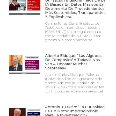
Utilización Indiscriminada De La
IA Basada En Datos Masivos En
Detrimento De Procedimientos
Más Sostenibles, Transparentes
Y Explicables»
Carme Torras Genís (Instituto de
Robótica e Informática Industrial
(CSIC-UPC)) ha sido galardonada
con la Medalla de la RSME 2026
gracias a la combinación de
Alberto Elduque: “Las Álgebras
De Composición Todavía Nos
Van A Deparar Muchas
Sorpresas»
Alberto Carlos Elduque Palomo
(Universidad de Zaragoza) ha sido
distinguido con la Medalla de la
RSME 2026 por sus sobresalientes
contribuciones a diversas áreas del
Antonio J. Durán: “La Curiosidad
Es Un Motor Imprescindible
Para La Investigación»