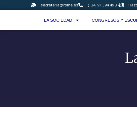
secretaria@rsme.es
(+34) 91 394 49 37
Hazt
LA SOCIEDAD
CONGRESOS Y ESCU
L