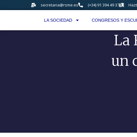
secretaria@rsme.es
(+34) 91 394 49 37
Hazt
LA SOCIEDAD
CONGRESOS Y ESCU
La 
un 