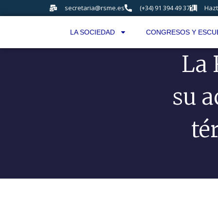
secretaria@rsme.es
(+34) 91 394 49 37
Hazt
LA SOCIEDAD
CONGRESOS Y ESCU
La 
su a
té