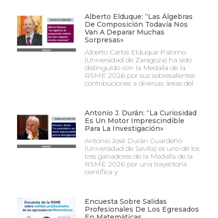
Alberto Elduque: “Las Álgebras
De Composición Todavía Nos
Van A Deparar Muchas
Sorpresas»
Alberto Carlos Elduque Palomo
(Universidad de Zaragoza) ha sido
distinguido con la Medalla de la
RSME 2026 por sus sobresalientes
contribuciones a diversas áreas del
Antonio J. Durán: “La Curiosidad
Es Un Motor Imprescindible
Para La Investigación»
Antonio José Durán Guardeño
(Universidad de Sevilla) es uno de los
tres ganadores de la Medalla de la
RSME 2026 por una trayectoria
científica y
Encuesta Sobre Salidas
Profesionales De Los Egresados
En Matemáticas