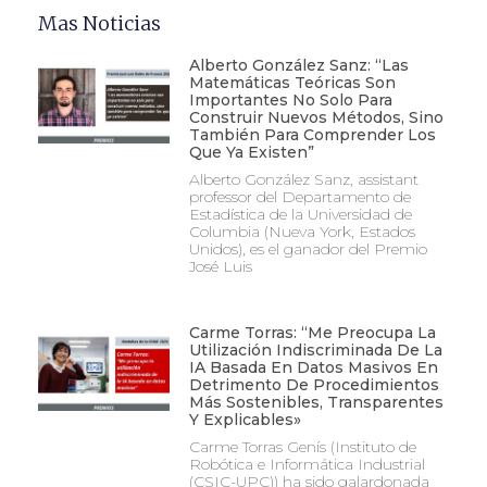
Mas Noticias
Alberto González Sanz: “Las
Matemáticas Teóricas Son
Importantes No Solo Para
Construir Nuevos Métodos, Sino
También Para Comprender Los
Que Ya Existen”
Alberto González Sanz, assistant
professor del Departamento de
Estadística de la Universidad de
Columbia (Nueva York, Estados
Unidos), es el ganador del Premio
José Luis
Carme Torras: “Me Preocupa La
Utilización Indiscriminada De La
IA Basada En Datos Masivos En
Detrimento De Procedimientos
Más Sostenibles, Transparentes
Y Explicables»
Carme Torras Genís (Instituto de
Robótica e Informática Industrial
(CSIC-UPC)) ha sido galardonada