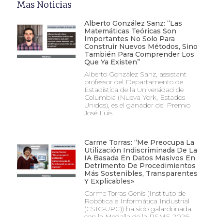
Mas Noticias
Alberto González Sanz: “Las
Matemáticas Teóricas Son
Importantes No Solo Para
Construir Nuevos Métodos, Sino
También Para Comprender Los
Que Ya Existen”
Alberto González Sanz, assistant
professor del Departamento de
Estadística de la Universidad de
Columbia (Nueva York, Estados
Unidos), es el ganador del Premio
José Luis
Carme Torras: “Me Preocupa La
Utilización Indiscriminada De La
IA Basada En Datos Masivos En
Detrimento De Procedimientos
Más Sostenibles, Transparentes
Y Explicables»
Carme Torras Genís (Instituto de
Robótica e Informática Industrial
(CSIC-UPC)) ha sido galardonada
con la Medalla de la RSME 2026