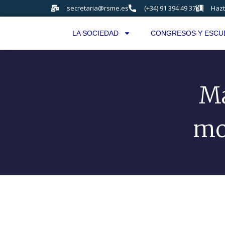
secretaria@rsme.es
(+34) 91 394 49 37
Hazt
LA SOCIEDAD
CONGRESOS Y ESCU
Ma
mo