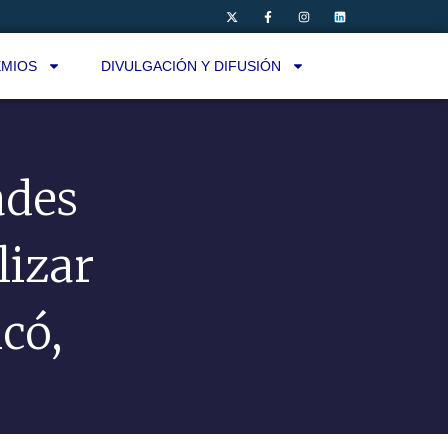
MIOS
DIVULGACIÓN Y DIFUSIÓN
ades
lizar
lcó,