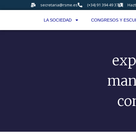
secretaria@rsme.es
(+34) 91 394 49 37
Hazt
LA SOCIEDAD
CONGRESOS Y ESCU
exp
mani
con