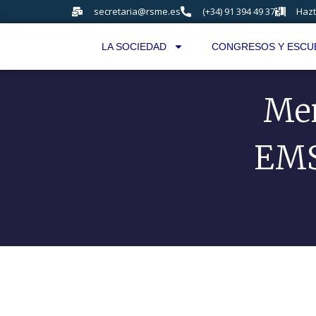
secretaria@rsme.es
(+34) 91 394 49 37
Hazt
LA SOCIEDAD
CONGRESOS Y ESCU
Men
EMS