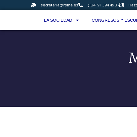
secretaria@rsme.es
(+34) 91 394 49 37
Hazt
LA SOCIEDAD
CONGRESOS Y ESCU
M