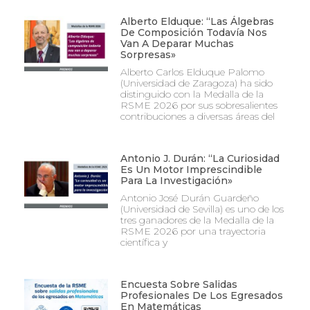
Alberto Elduque: “Las Álgebras
De Composición Todavía Nos
Van A Deparar Muchas
Sorpresas»
Alberto Carlos Elduque Palomo
(Universidad de Zaragoza) ha sido
distinguido con la Medalla de la
RSME 2026 por sus sobresalientes
contribuciones a diversas áreas del
Antonio J. Durán: “La Curiosidad
Es Un Motor Imprescindible
Para La Investigación»
Antonio José Durán Guardeño
(Universidad de Sevilla) es uno de los
tres ganadores de la Medalla de la
RSME 2026 por una trayectoria
científica y
Encuesta Sobre Salidas
Profesionales De Los Egresados
En Matemáticas