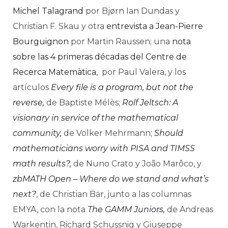
Michel Talagrand
por Bjørn Ian Dundas y
Christian F. Skau y otra
entrevista a Jean-Pierre
Bourguignon
por Martin Raussen; una
nota
sobre las 4 primeras décadas del Centre de
Recerca Matemàtica
, por Paul Valera, y los
artículos
Every file is a program, but not the
reverse,
de Baptiste Mélès;
Rolf Jeltsch: A
visionary in service of the mathematical
community,
de Volker Mehrmann;
Should
mathematicians worry with PISA and TIMSS
math results?,
de Nuno Crato y João Marôco, y
zbMATH Open – Where do we stand and what’s
next?
, de Christian Bär, junto a las columnas
EMYA, con la nota
The GAMM Juniors,
de Andreas
Warkentin, Richard Schussnig y Giuseppe