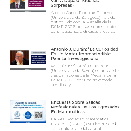
Van A Deparar Muchas
Sorpresas»
Alberto Carlos Elduque Palomo
(Universidad de Zaragoza) ha sido
distinguido con la Medalla de la
RSME 2026 por sus sobresalientes
contribuciones a diversas áreas del
Antonio J. Durán: “La Curiosidad
Es Un Motor Imprescindible
Para La Investigación»
Antonio José Durán Guardeño
(Universidad de Sevilla) es uno de los
tres ganadores de la Medalla de la
RSME 2026 por una trayectoria
científica y
Encuesta Sobre Salidas
Profesionales De Los Egresados
En Matemáticas
La Real Sociedad Matemática
Española (RSME) está impulsando
la actualización del capítulo