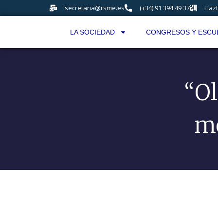
secretaria@rsme.es
(+34) 91 394 49 37
Hazt
LA SOCIEDAD
CONGRESOS Y ESCU
“Ol
me