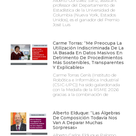
Alberto González Sanz, assistant
professor del Departamento de
Estadística de la Universidad de
Columbia (Nueva York, Estados
Unidos), es el ganador del Premio
José Luis
Carme Torras: “Me Preocupa La
Utilización Indiscriminada De La
IA Basada En Datos Masivos En
Detrimento De Procedimientos
Más Sostenibles, Transparentes
Y Explicables»
Carme Torras Genís (Instituto de
Robótica e Informática Industrial
(CSIC-UPC)) ha sido galardonada
con la Medalla de la RSME 2026
gracias a la combinación de
Alberto Elduque: “Las Álgebras
De Composición Todavía Nos
Van A Deparar Muchas
Sorpresas»
Alberto Carlos Elduque Palomo