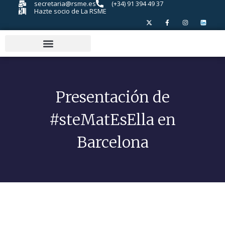
secretaria@rsme.es
(+34) 91 394 49 37
Hazte socio de La RSME
Presentación de
#steMatEsElla en
Barcelona