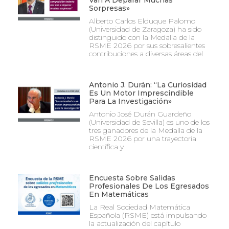
Van A Deparar Muchas
Sorpresas»
Alberto Carlos Elduque Palomo
(Universidad de Zaragoza) ha sido
distinguido con la Medalla de la
RSME 2026 por sus sobresalientes
contribuciones a diversas áreas del
Antonio J. Durán: “La Curiosidad
Es Un Motor Imprescindible
Para La Investigación»
Antonio José Durán Guardeño
(Universidad de Sevilla) es uno de los
tres ganadores de la Medalla de la
RSME 2026 por una trayectoria
científica y
Encuesta Sobre Salidas
Profesionales De Los Egresados
En Matemáticas
La Real Sociedad Matemática
Española (RSME) está impulsando
la actualización del capítulo