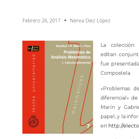
Febrero 26, 2017
Nerea Diez López
La colección “
editan conjunt
fue presentad
Compostela.
«Problemas de
diferencial» d
Marín y Gabrie
papel, y la inf
en
http://electol