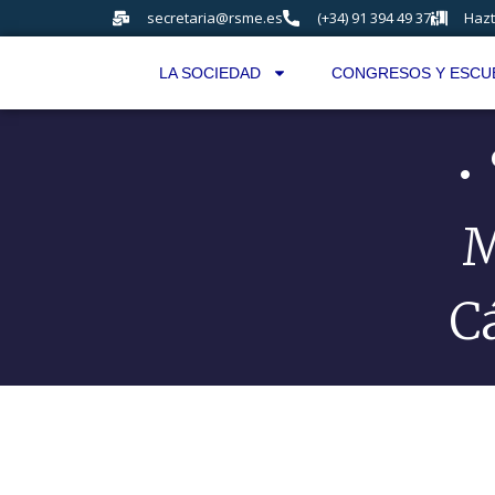
secretaria@rsme.es
(+34) 91 394 49 37
Hazt
LA SOCIEDAD
CONGRESOS Y ESCU
•
M
Cá