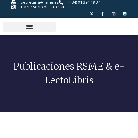
secretaria@rsme.es
(+34) 91 394 49 37
Hazte socio de La RSME
Publicaciones RSME & e-
LectoLibris