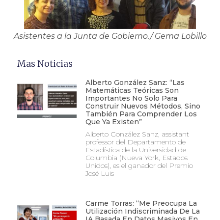
Asistentes a la Junta de Gobierno./ Gema Lobillo
Mas Noticias
Alberto González Sanz: “Las
Matemáticas Teóricas Son
Importantes No Solo Para
Construir Nuevos Métodos, Sino
También Para Comprender Los
Que Ya Existen”
Alberto González Sanz, assistant
professor del Departamento de
Estadística de la Universidad de
Columbia (Nueva York, Estados
Unidos), es el ganador del Premio
José Luis
Carme Torras: “Me Preocupa La
Utilización Indiscriminada De La
IA Basada En Datos Masivos En