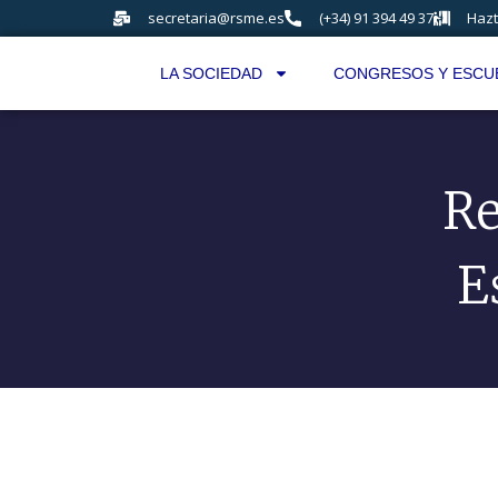
secretaria@rsme.es
(+34) 91 394 49 37
Hazt
LA SOCIEDAD
CONGRESOS Y ESCU
Re
E