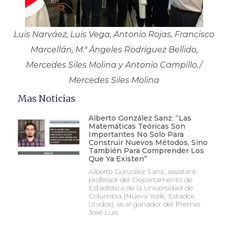
Luis Narváez, Luis Vega, Antonio Rojas, Francisco
Marcellán, M.ª Ángeles Rodríguez Bellido,
Mercedes Siles Molina y Antonio Campillo./
Mercedes Siles Molina
Mas Noticias
Alberto González Sanz: “Las
Matemáticas Teóricas Son
Importantes No Solo Para
Construir Nuevos Métodos, Sino
También Para Comprender Los
Que Ya Existen”
Alberto González Sanz, assistant
professor del Departamento de
Estadística de la Universidad de
Columbia (Nueva York, Estados
Unidos), es el ganador del Premio
José Luis