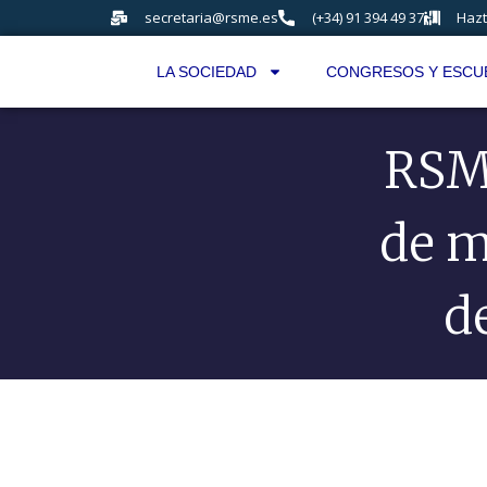
secretaria@rsme.es
(+34) 91 394 49 37
Hazt
LA SOCIEDAD
CONGRESOS Y ESCU
RSM
de m
d