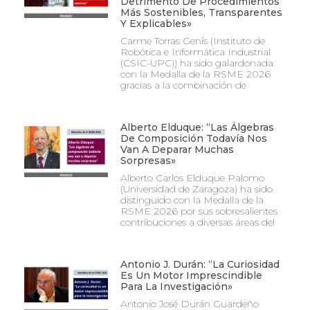
Detrimento De Procedimientos
Más Sostenibles, Transparentes
Y Explicables»
Carme Torras Genís (Instituto de
Robótica e Informática Industrial
(CSIC-UPC)) ha sido galardonada
con la Medalla de la RSME 2026
gracias a la combinación de
Alberto Elduque: “Las Álgebras
De Composición Todavía Nos
Van A Deparar Muchas
Sorpresas»
Alberto Carlos Elduque Palomo
(Universidad de Zaragoza) ha sido
distinguido con la Medalla de la
RSME 2026 por sus sobresalientes
contribuciones a diversas áreas del
Antonio J. Durán: “La Curiosidad
Es Un Motor Imprescindible
Para La Investigación»
Antonio José Durán Guardeño