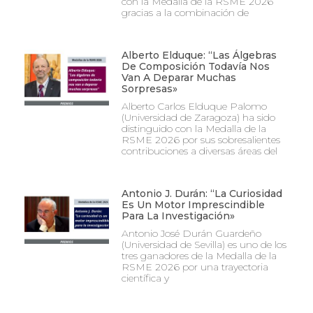
con la Medalla de la RSME 2026
gracias a la combinación de
Alberto Elduque: “Las Álgebras
De Composición Todavía Nos
Van A Deparar Muchas
Sorpresas»
Alberto Carlos Elduque Palomo
(Universidad de Zaragoza) ha sido
distinguido con la Medalla de la
RSME 2026 por sus sobresalientes
contribuciones a diversas áreas del
Antonio J. Durán: “La Curiosidad
Es Un Motor Imprescindible
Para La Investigación»
Antonio José Durán Guardeño
(Universidad de Sevilla) es uno de los
tres ganadores de la Medalla de la
RSME 2026 por una trayectoria
científica y