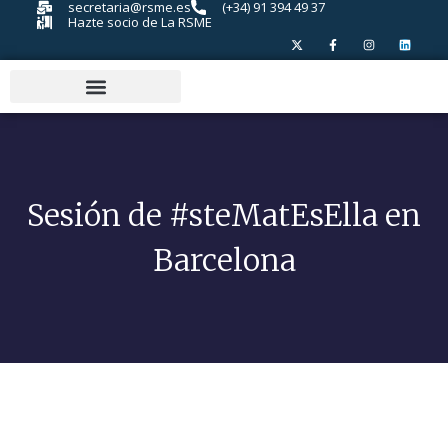
secretaria@rsme.es
(+34) 91 394 49 37
Hazte socio de La RSME
Sesión de #steMatEsElla en
Barcelona