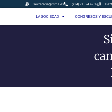
secretaria@rsme.es
(+34) 91 394 49 37
Hazt
LA SOCIEDAD
CONGRESOS Y ESCU
S
can