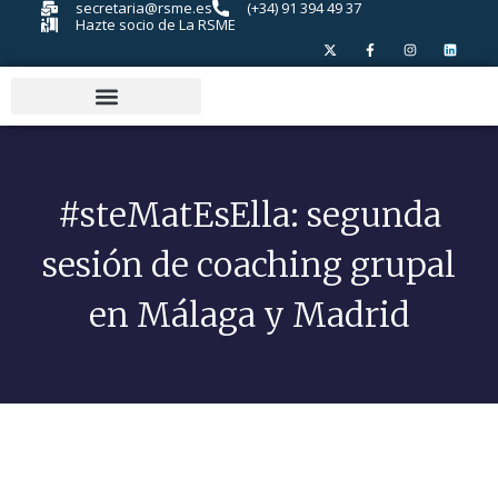
secretaria@rsme.es
(+34) 91 394 49 37
Hazte socio de La RSME
#steMatEsElla: segunda
sesión de coaching grupal
en Málaga y Madrid