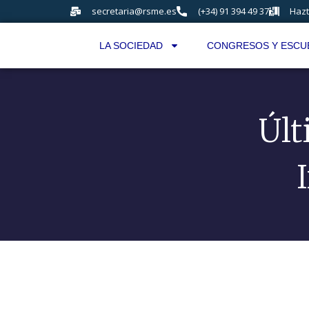
secretaria@rsme.es
(+34) 91 394 49 37
Hazt
LA SOCIEDAD
CONGRESOS Y ESCU
Úl