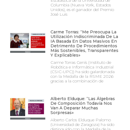
Estadística de la Universidad de
Columbia (Nueva York, Estados
Unidos), es el ganador del Premio
José Luis
Carme Torras: “Me Preocupa La
Utilización Indiscriminada De La
IA Basada En Datos Masivos En
Detrimento De Procedimientos
Más Sostenibles, Transparentes
Y Explicables»
Carme Torras Genís (Instituto de
Robótica e Informática Industrial
(CSIC-UPC)) ha sido galardonada
con la Medalla de la RSME 2026
gracias a la combinación de
Alberto Elduque: “Las Álgebras
De Composición Todavía Nos
Van A Deparar Muchas
Sorpresas»
Alberto Carlos Elduque Palomo
(Universidad de Zaragoza) ha sido
distinguido con la Medalla de la