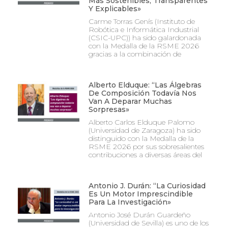
Más Sostenibles, Transparentes
Y Explicables»
Carme Torras Genís (Instituto de
Robótica e Informática Industrial
(CSIC-UPC)) ha sido galardonada
con la Medalla de la RSME 2026
gracias a la combinación de
Alberto Elduque: “Las Álgebras
De Composición Todavía Nos
Van A Deparar Muchas
Sorpresas»
Alberto Carlos Elduque Palomo
(Universidad de Zaragoza) ha sido
distinguido con la Medalla de la
RSME 2026 por sus sobresalientes
contribuciones a diversas áreas del
Antonio J. Durán: “La Curiosidad
Es Un Motor Imprescindible
Para La Investigación»
Antonio José Durán Guardeño
(Universidad de Sevilla) es uno de los