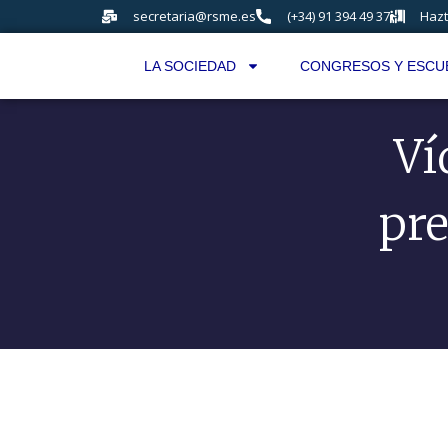
secretaria@rsme.es
(+34) 91 394 49 37
Hazt
LA SOCIEDAD
CONGRESOS Y ESCU
Ví
pr