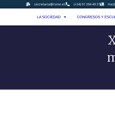
secretaria@rsme.es
(+34) 91 394 49 37
Hazt
LA SOCIEDAD
CONGRESOS Y ESCU
X
m