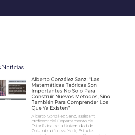
a
 Noticias
Alberto González Sanz: “Las
Matemáticas Teóricas Son
Importantes No Solo Para
Construir Nuevos Métodos, Sino
También Para Comprender Los
Que Ya Existen”
Alberto González Sanz, assistant
professor del Departamento de
Estadística de la Universidad de
Columbia (Nueva York, Estados