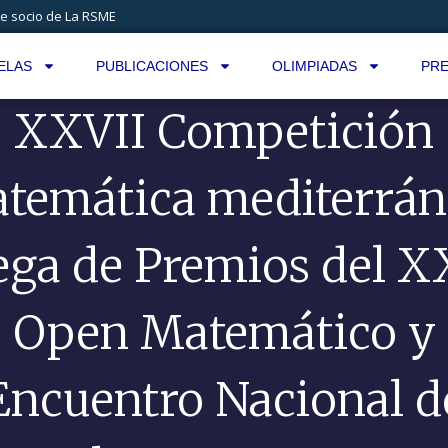
e socio de La RSME
ELAS
PUBLICACIONES
OLIMPIADAS
PRE
XXVII Competición
temática mediterrán
ega de Premios del 
Open Matemático y
Encuentro Nacional d