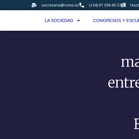
secretaria@rsme.es
(+34) 91 394 49 37
Hazt
LA SOCIEDAD
CONGRESOS Y ESCU
ma
entr