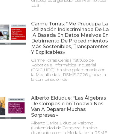
Unidos), es el ganador del Premio José
Luis
Carme Torras: “Me Preocupa La
Utilización Indiscriminada De La
IA Basada En Datos Masivos En
Detrimento De Procedimientos
Más Sostenibles, Transparentes
Y Explicables»
Carme Torras Genís (Instituto de
Robótica e Informática Industrial
(CSIC-UPC)) ha sido galardonada con
la Medalla de la RSME 2026 gracias a
la combinación de
Alberto Elduque: “Las Álgebras
De Composición Todavía Nos
Van A Deparar Muchas
Sorpresas»
Alberto Carlos Elduque Palomo
(Universidad de Zaragoza) ha sido
distinguido con la Medalla de la RSME