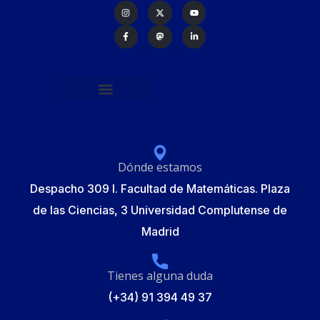
Política de protección de datos
Formulario de Inscripción
Elecciones Junta Gobierno RSME 2025
Dónde estamos
Despacho 309 I. Facultad de Matemáticas. Plaza
de las Ciencias, 3 Universidad Complutense de
Madrid
Tienes alguna duda
(+34) 91 394 49 37