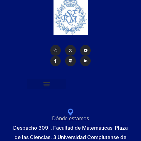
Política de protección de datos
Formulario de Inscripción
Elecciones Junta Gobierno RSME 2025
Dónde estamos
Despacho 309 I. Facultad de Matemáticas. Plaza
de las Ciencias, 3 Universidad Complutense de