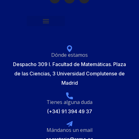
Política de protección de datos
Formulario de Inscripción
Elecciones Junta Gobierno RSME 2025
Dónde estamos
Despacho 309 I. Facultad de Matemáticas. Plaza
de las Ciencias, 3 Universidad Complutense de
Madrid
Tienes alguna duda
(+34) 91 394 49 37
Mándanos un email