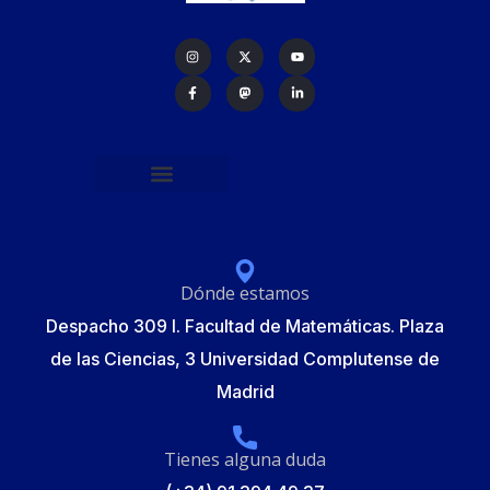
Política de protección de datos
Formulario de Inscripción
Elecciones Junta Gobierno RSME 2025
Dónde estamos
Despacho 309 I. Facultad de Matemáticas. Plaza
de las Ciencias, 3 Universidad Complutense de
Madrid
Tienes alguna duda