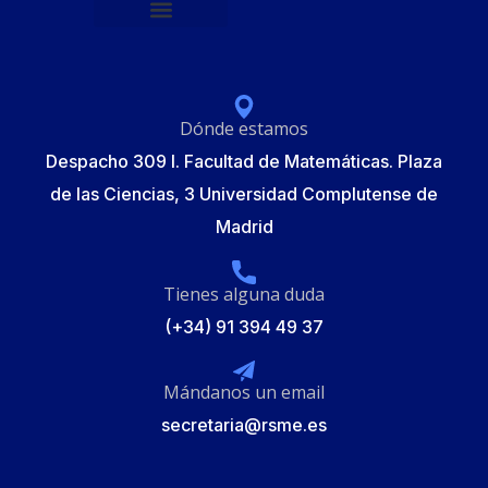
Política de protección de datos
Formulario de Inscripción
Elecciones Junta Gobierno RSME 2025
Dónde estamos
Despacho 309 I. Facultad de Matemáticas. Plaza
de las Ciencias, 3 Universidad Complutense de
Madrid
Tienes alguna duda
(+34) 91 394 49 37
Mándanos un email
secretaria@rsme.es