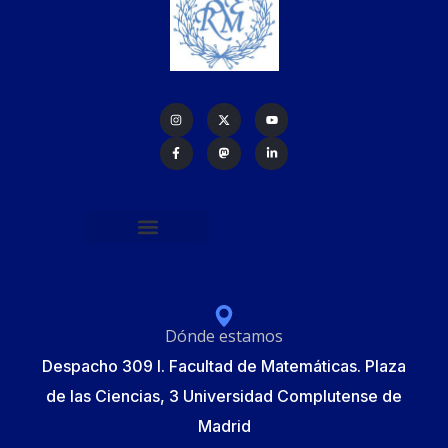
Política de protección de datos
Formulario de Inscripción
Elecciones Junta Gobierno RSME 2025
Dónde estamos
Despacho 309 I. Facultad de Matemáticas. Plaza
de las Ciencias, 3 Universidad Complutense de
Madrid