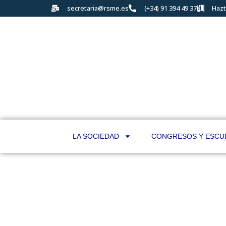
secretaria@rsme.es
(+34) 91 394 49 37
Hazt
LA SOCIEDAD
CONGRESOS Y ESCU