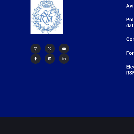
Avi
Pol
dat
Co
For
Ele
RS