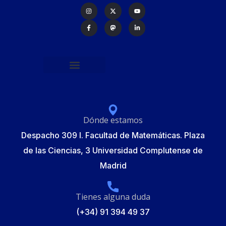
Política de protección de datos
Formulario de Inscripción
Elecciones Junta Gobierno RSME 2025
Dónde estamos
Despacho 309 I. Facultad de Matemáticas. Plaza
de las Ciencias, 3 Universidad Complutense de
Madrid
Tienes alguna duda
(+34) 91 394 49 37