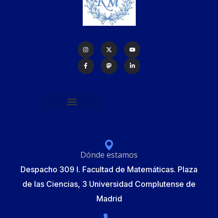
Política de protección de datos
Formulario de Inscripción
Elecciones Junta Gobierno RSME 2025
Dónde estamos
Despacho 309 I. Facultad de Matemáticas. Plaza
de las Ciencias, 3 Universidad Complutense de
Madrid