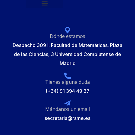
Política de protección de datos
Formulario de Inscripción
Elecciones Junta Gobierno RSME 2025
Dónde estamos
Despacho 309 I. Facultad de Matemáticas. Plaza
de las Ciencias, 3 Universidad Complutense de
Madrid
Tienes alguna duda
(+34) 91 394 49 37
Mándanos un email
secretaria@rsme.es